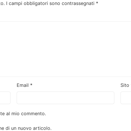
to.
I campi obbligatori sono contrassegnati
*
Email
*
Sito
oste al mio commento.
ne di un nuovo articolo.