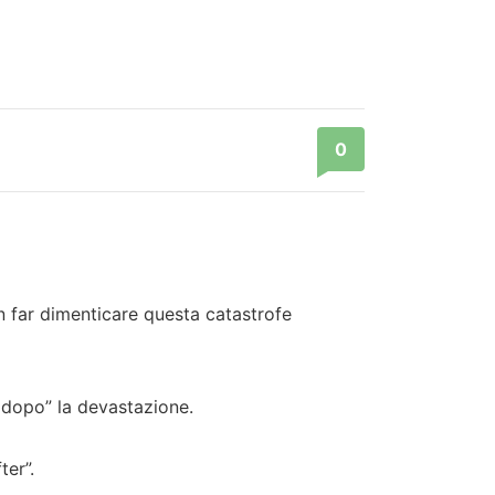
0
n far dimenticare questa catastrofe
e dopo” la devastazione.
ter”.