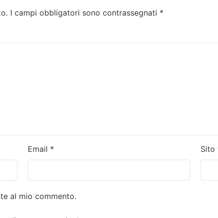
to.
I campi obbligatori sono contrassegnati
*
Email
*
Sito
oste al mio commento.