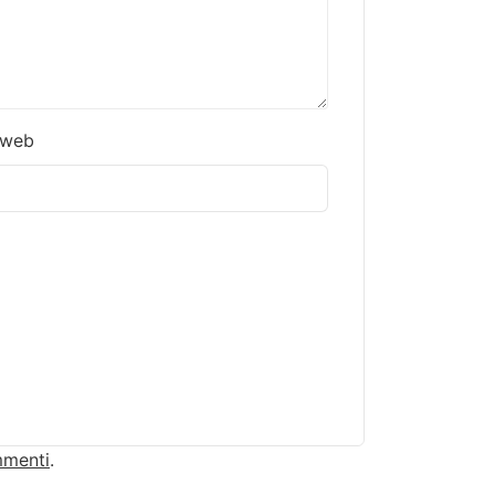
 web
mmenti
.