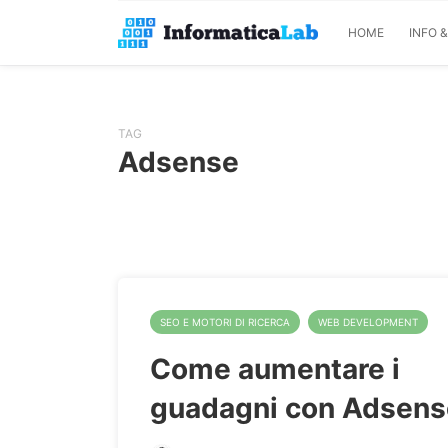
HOME
INFO 
TAG
Adsense
SEO E MOTORI DI RICERCA
WEB DEVELOPMENT
Come aumentare i
guadagni con Adsens