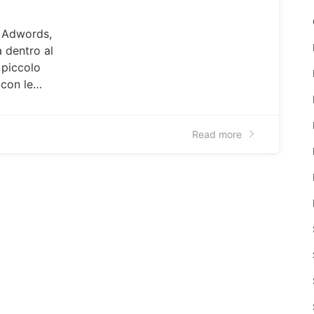
a Adwords,
à dentro al
 piccolo
e con le…
Read more