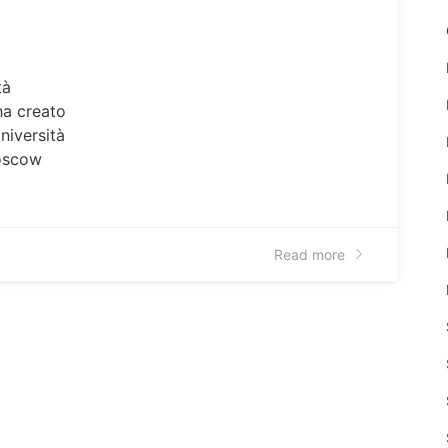
tà
ha creato
niversità
Moscow
Read more