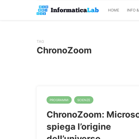
HOME
INFO 
TAG
ChronoZoom
PROGRAMMI
SCIENZE
ChronoZoom: Microsof
spiega l’origine
dell’universo