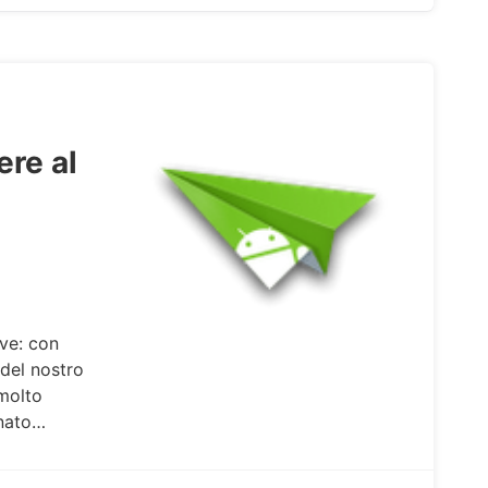
ere al
ve: con
 del nostro
 molto
nnato…