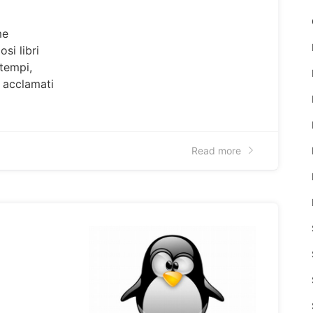
me
si libri
 tempi,
 acclamati
Read more