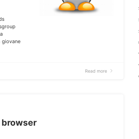
ds
wsgroup
ma
n giovane
Read more
l browser