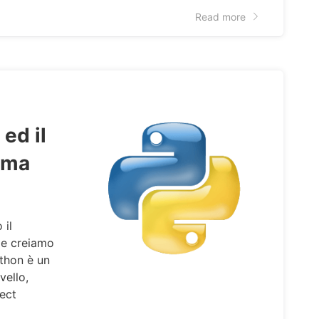
Read more
ed il
mma
 il
 e creiamo
thon è un
vello,
ect