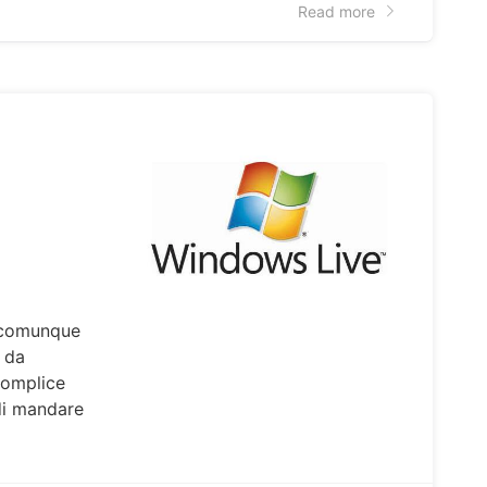
Read more
 comunque
 da
complice
di mandare