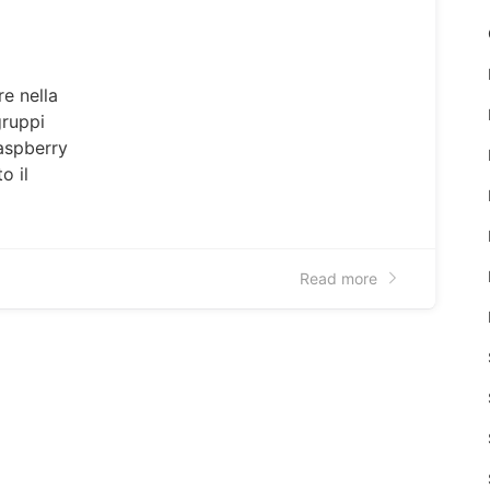
re nella
gruppi
aspberry
o il
Read more