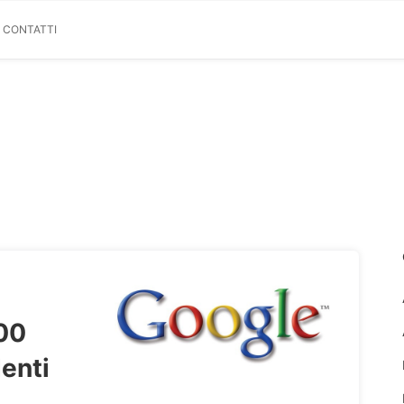
& CONTATTI
000
denti