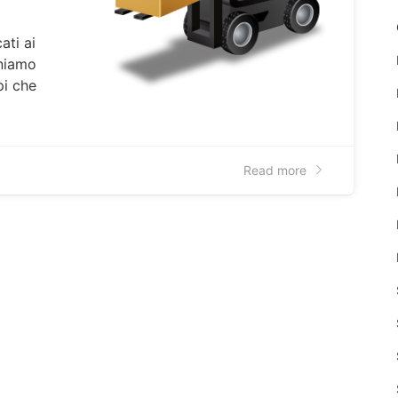
ati ai
oniamo
pi che
Read more