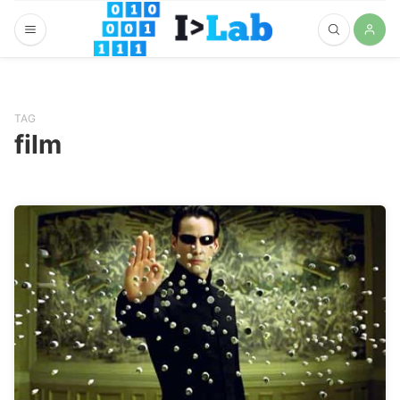
TAG
film