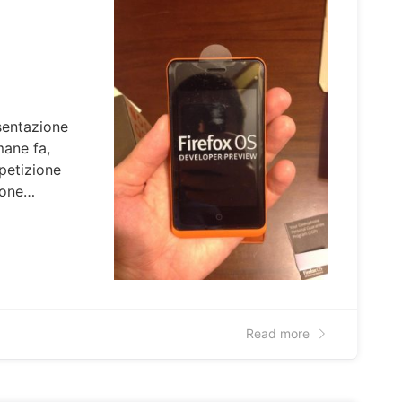
sentazione
mane fa,
mpetizione
hone…
Read more