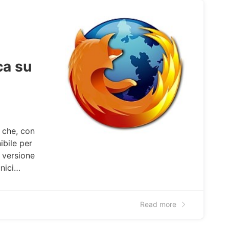
ca su
g che, con
ibile per
a versione
unici…
Read more