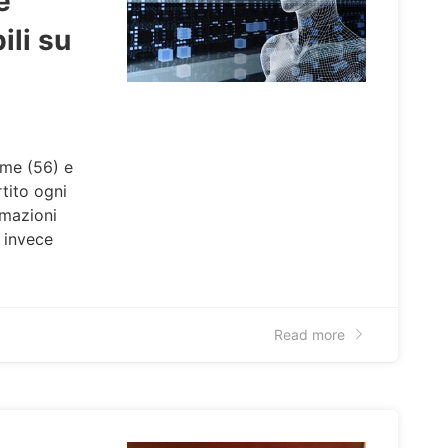
e
ili su
ome (56) e
rtito ogni
rmazioni
 invece
Read more