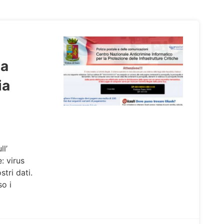
na
ia
l’
 virus
tri dati.
so i