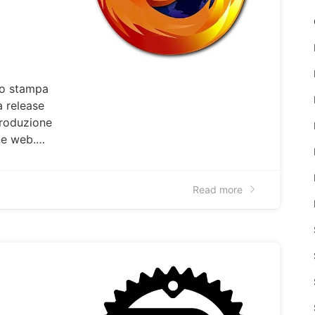
to stampa
a release
produzione
ine web.…
Read more