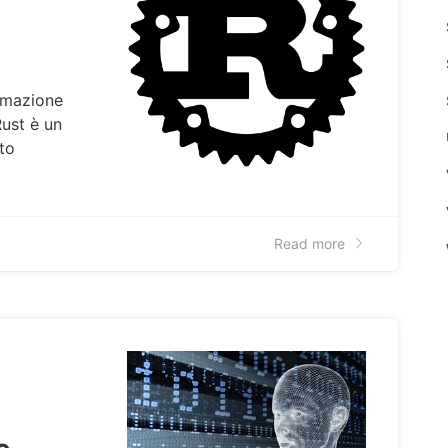
mmazione
ust è un
to
Read more