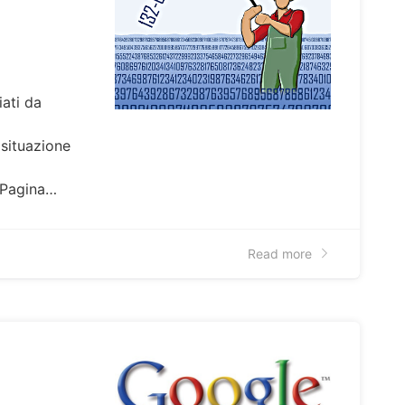
iati da
situazione
mPagina…
Read more