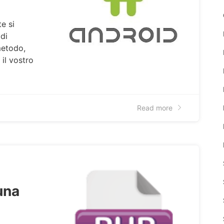
e si
 di
 metodo,
il vostro
Read more
una