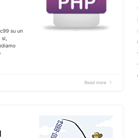
 c99 su un
 si,
Vediamo
e
Read more
d