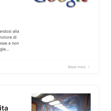
andosi alla
motore di
esse e non
ogle…
Read more
ita