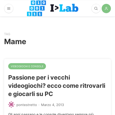
TAG
Mame
VIDEOGIOCHI E CONSOLE
Passione per i vecchi
videogiochi? ecco come ritrovarli
e giocarli su PC
pontestretto
·
Marzo 4, 2013
Gli anni passano e le console diventano sempre più