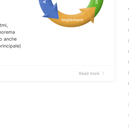
tmi,
Teorema
to anche
rincipale)
Read more