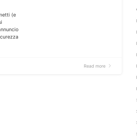
etti (e
i
 annuncio
sicurezza
Read more