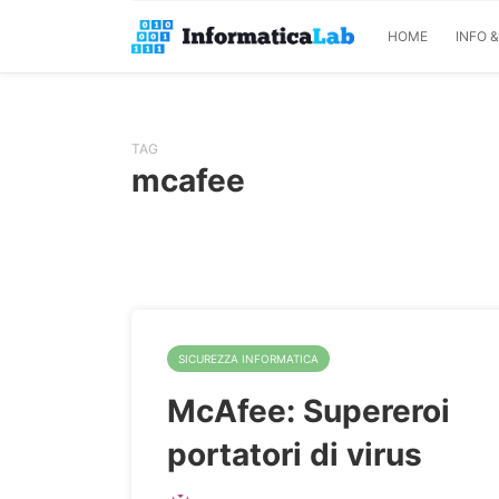
HOME
INFO 
TAG
mcafee
SICUREZZA INFORMATICA
McAfee: Supereroi
portatori di virus