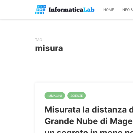
HOME
INFO 
TAG
misura
IMMAGINI
SCIENZE
Misurata la distanza d
Grande Nube di Magel
un segreto in meno ne