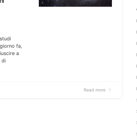
 studi
giorno fa,
iuscire a
 di
Read more