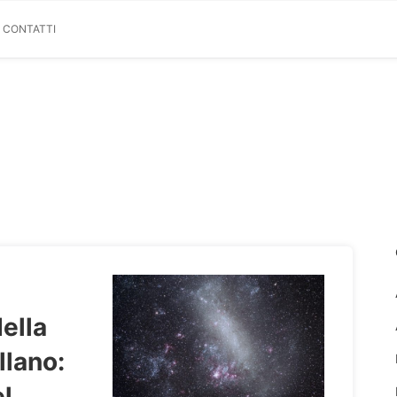
& CONTATTI
ella
lano:
l