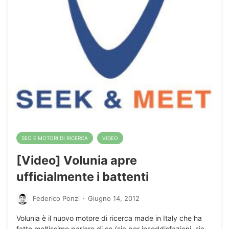
SEO E MOTORI DI RICERCA
VIDEO
[Video] Volunia apre
ufficialmente i battenti
Federico Ponzi
·
Giugno 14, 2012
Volunia è il nuovo motore di ricerca made in Italy che ha
fatto moltissimo parlare di se (sia per insoddisfazioni, sia