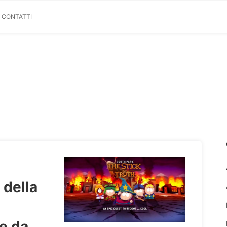
& CONTATTI
 della
e da