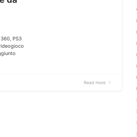
X 360, PS3
 videogioco
ggiunto
Read more