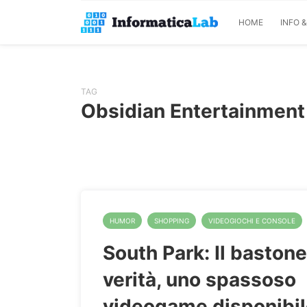
HOME
INFO 
TAG
Obsidian Entertainment
HUMOR
SHOPPING
VIDEOGIOCHI E CONSOLE
South Park: Il bastone
verità, uno spassoso
videogame disponibil