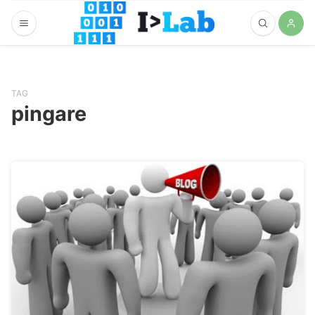
TAG
pingare