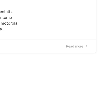
entati al
interno
i motorola,
ha…
Read more