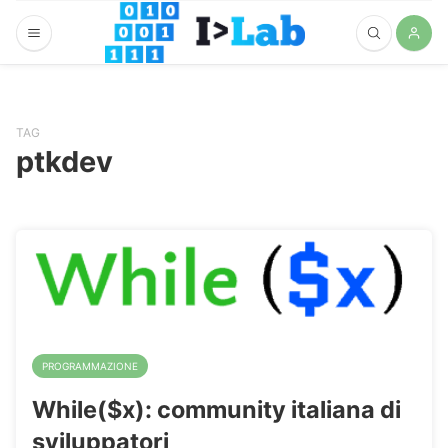
TAG
ptkdev
PROGRAMMAZIONE
While($x): community italiana di
sviluppatori