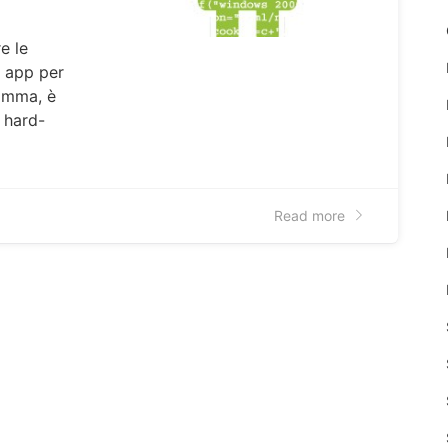
e le
a app per
amma, è
i hard-
Read more