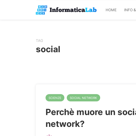
HOME
INFO 
TAG
social
SCIENZE
SOCIAL NETWORK
Perchè muore un soci
network?