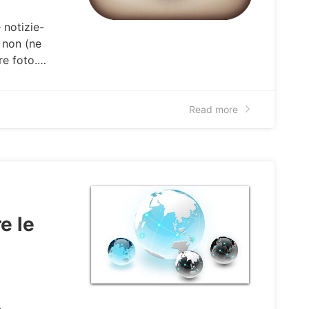
 notizie-
 non (ne
re foto.…
Read more
e le