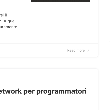
i il
o. A quelli
icuramente
Read more
etwork per programmatori