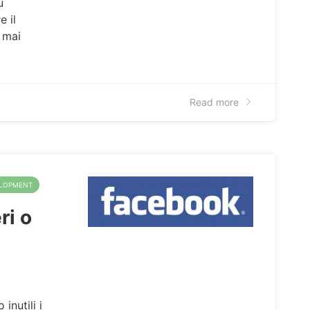
ù
e il
e mai
Read more
ELOPMENT
ri o
inutili i