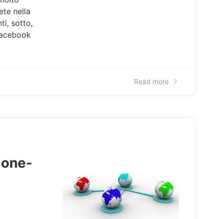
ete nella
ti, sotto,
facebook
Read more
 one-