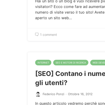
Hai un sito o un blog e vuoi ricevere pi
visitatori? Ecco come fare ad aumentar
numero di visite verso il tuo sito! Avet
aperto un sito web…
1 comment
INTERNET
SEO E MOTORI DI RICERCA
WEB DEV
[SEO] Contano i nume
gli utenti?
Federico Ponzi
·
Ottobre 16, 2012
In questo articolo vedremo perchè sono 