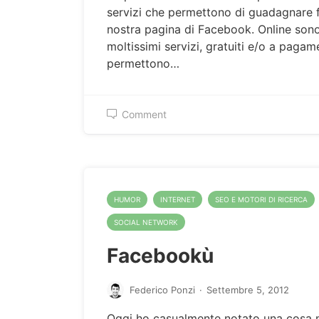
servizi che permettono di guadagnare f
nostra pagina di Facebook. Online sono
moltissimi servizi, gratuiti e/o a pagam
permettono…
Comment
HUMOR
INTERNET
SEO E MOTORI DI RICERCA
SOCIAL NETWORK
Facebookù
Federico Ponzi
·
Settembre 5, 2012
Oggi ho casualmente notato una cosa 