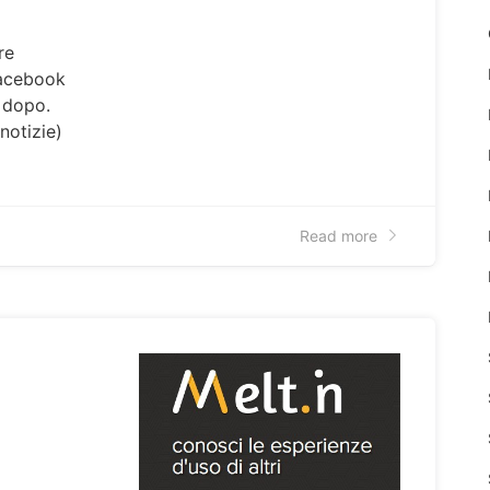
re
facebook
 dopo.
notizie)
Read more