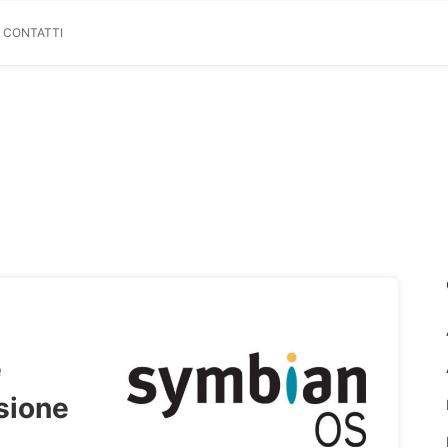
& CONTATTI
e
sione