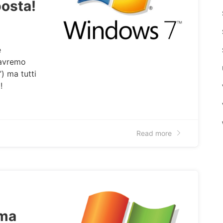
posta!
e
 avremo
) ma tutti
!
Read more
mma