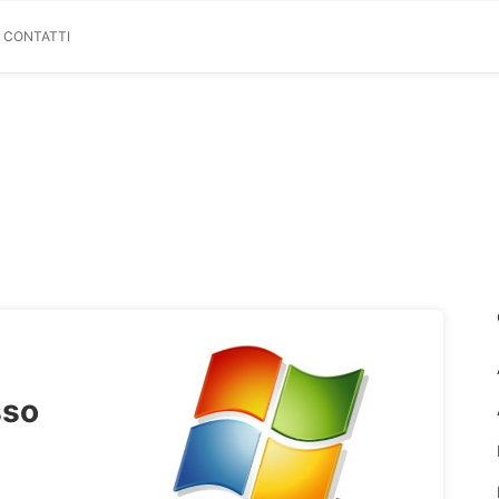
& CONTATTI
sso