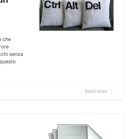
a che
rore
cchi senza
n questo
Read more