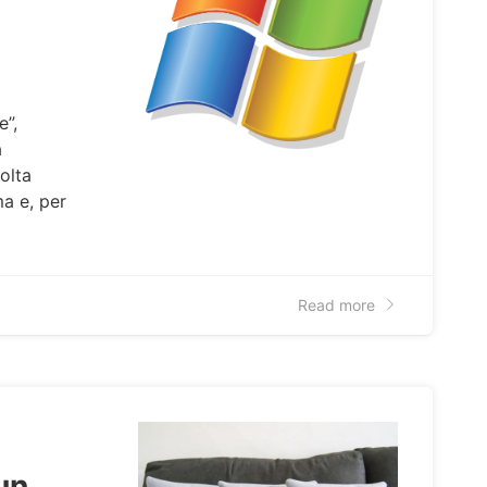
e”,
a
olta
a e, per
Read more
un