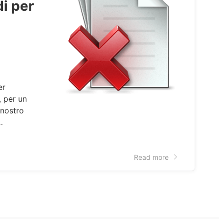
i per
er
, per un
 nostro
…
Read more