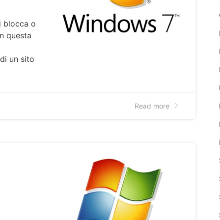
i blocca o
in questa
i un sito
Read more