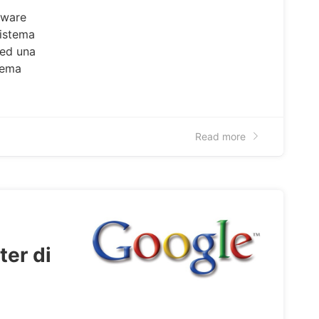
dware
sistema
 ed una
stema
Read more
ter di