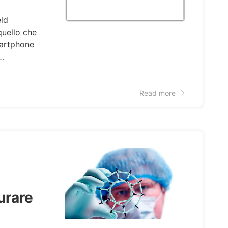
eld
uello che
martphone
e…
Read more
urare