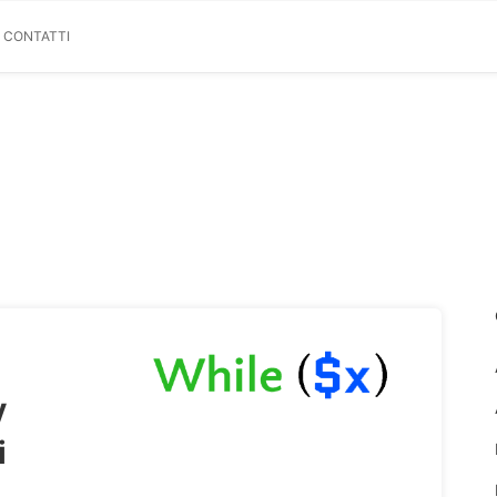
& CONTATTI
y
i