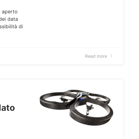
è aperto
dei data
sibilità di
Read more
lato