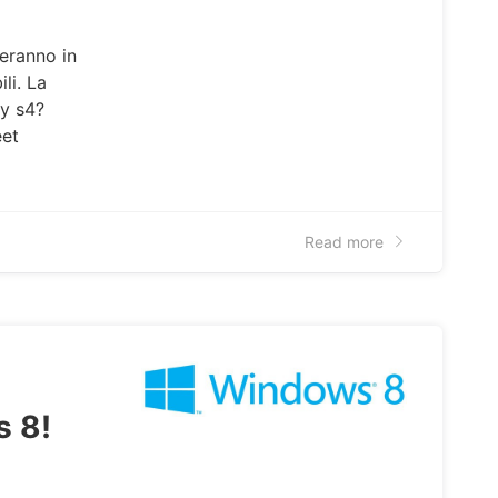
eranno in
li. La
xy s4?
eet
Read more
 8!