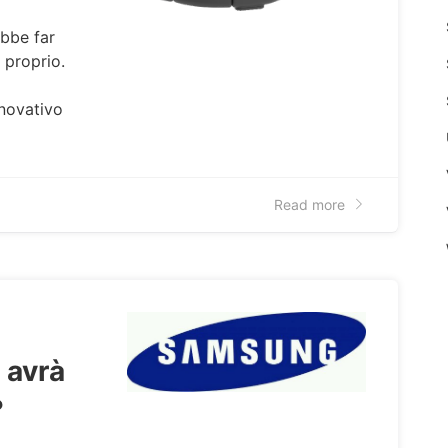
ebbe far
 proprio.
novativo
Read more
 avrà
?