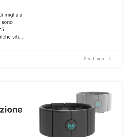
i migliaia
, sono
25.
lche siti…
Read more
zione