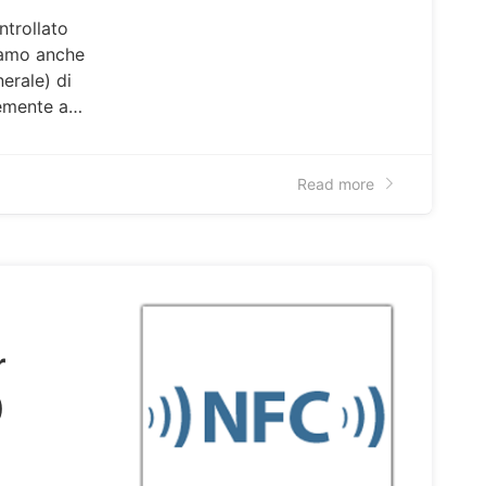
ntrollato
siamo anche
erale) di
temente a…
Read more
r
)