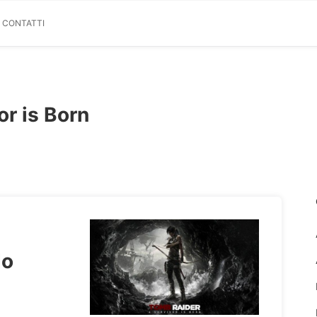
& CONTATTI
or is Born
do