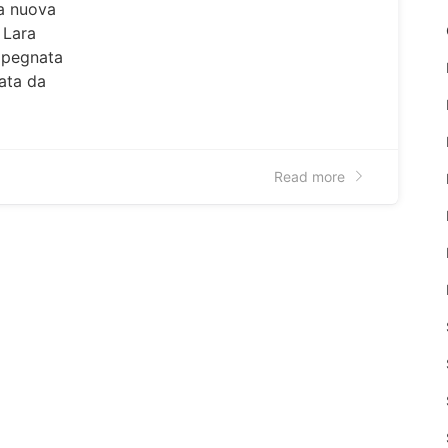
La nuova
 Lara
mpegnata
ata da
Read more