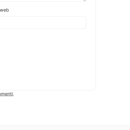
 web
mmenti
.