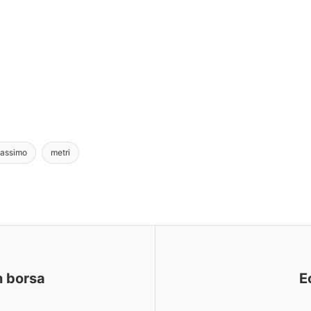
assimo
metri
n borsa
E