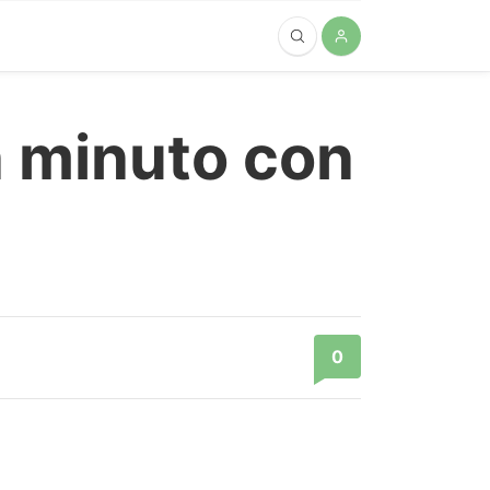
n minuto con
0