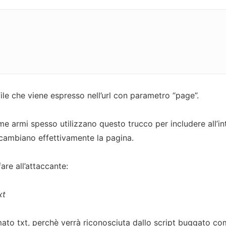
file che viene espresso nell’url con parametro “page”.
me armi spesso utilizzano questo trucco per includere all’in
e cambiano effettivamente la pagina.
re all’attaccante:
txt
ato txt, perchè verrà riconosciuta dallo script buggato co