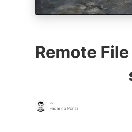
Remote File 
by
Federico Ponzi