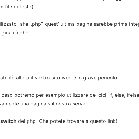
 file di testo).
ilizzato “shell.php”, quest’ ultima pagina sarebbe prima intepr
agina rfi.php.
bilità allora il vostro sito web è in grave pericolo.
to caso potremo per esempio utilizzare dei cicli if, else, ife
ivamente una pagina sul nostro server.
e
switch
del php (Che potete trovare a questo
link
)