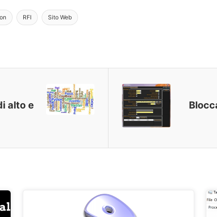
ion
RFI
Sito Web
 alto e
Blocc