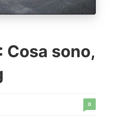
): Cosa sono,
g
0